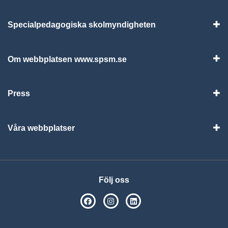
Specialpedagogiska skolmyndigheten
Vis
Om webbplatsen www.spsm.se
Vis
Press
Visa
Våra webbplatser
Visa
Följ oss
SPSM på Facebook
SPSM på Instagram
Följ oss på Linkedin