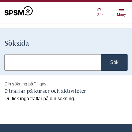
Sök
Meny
Söksida
Sök
Din sökning på
" "
gav
0 träffar på kurser och aktiviteter
Du fick inga träffar på din sökning.