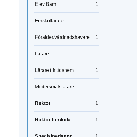
Elev Barn
1
Förskollärare
1
Förälder/vårdnadshavare
1
Lärare
1
Lärare i fritidshem
1
Modersmålslärare
1
Rektor
1
Rektor förskola
1
Specialpedagog
1