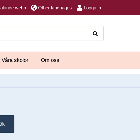
Talande webb
Other languages
Logga in
Sök
Våra skolor
Om oss
ök