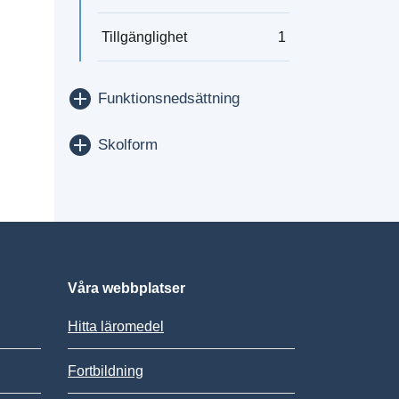
Tillgänglighet
1
Visa/dölj
Funktionsnedsättning
Visa/dölj
Skolform
Våra webbplatser
Hitta läromedel
Fortbildning