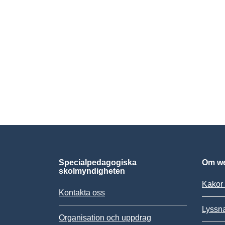
Specialpedagogiska
Om we
skolmyndigheten
Kakor 
Kontakta oss
Lyssn
Organisation och uppdrag