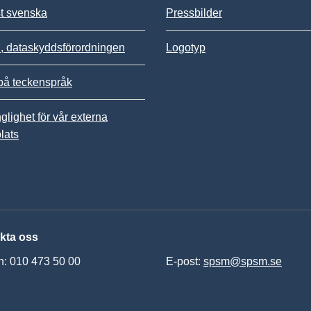
st svenska
Pressbilder
 dataskyddsförordningen
Logotyp
på teckenspråk
nglighet för vår externa
lats
kta oss
n: 010 473 50 00
E-post:
spsm@spsm.se