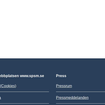
bbplatsen www.spsm.se
Press
(Cookies)
Pressrum
a
Pressmeddelanden