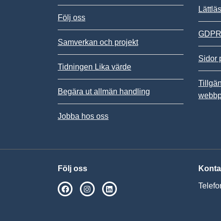
Lättlä
Följ oss
GDPR,
Samverkan och projekt
Sidor 
Tidningen Lika värde
Tillgä
Begära ut allmän handling
webbp
Jobba hos oss
Följ oss
Konta
Telefo
SPSM på Facebook
SPSM på Instagram
Följ oss på Linkedin