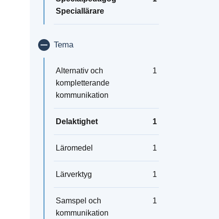
Speciallärare
Visa/dölj
Tema
Alternativ och
1
kompletterande
kommunikation
Delaktighet
1
Läromedel
1
Lärverktyg
1
Samspel och
1
kommunikation