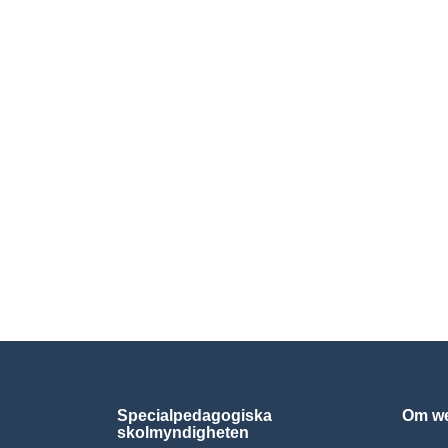
Specialpedagogiska
Om we
skolmyndigheten