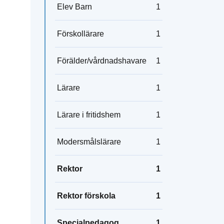
Elev Barn
1
Förskollärare
1
Förälder/vårdnadshavare
1
Lärare
1
Lärare i fritidshem
1
Modersmålslärare
1
Rektor
1
Rektor förskola
1
Specialpedagog
1