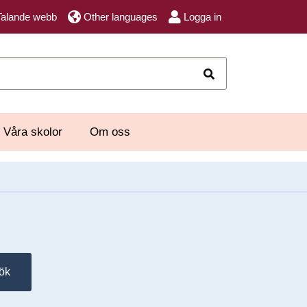
Talande webb
Other languages
Logga in
Sök
Våra skolor
Om oss
ök