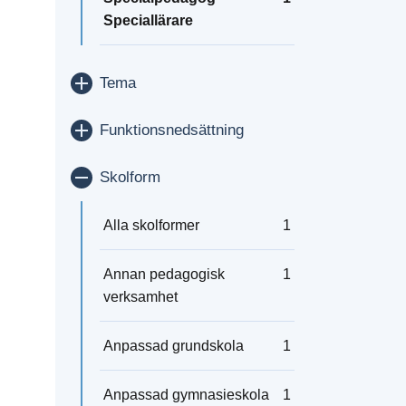
Speciallärare
Visa/dölj
Tema
Visa/dölj
Funktionsnedsättning
Visa/dölj
Skolform
Alla skolformer
1
Annan pedagogisk
1
verksamhet
Anpassad grundskola
1
Anpassad gymnasieskola
1