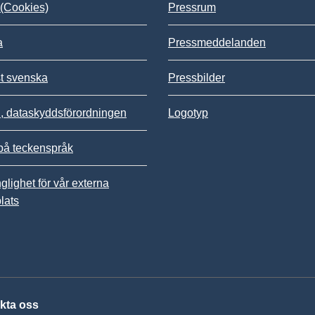
(Cookies)
Pressrum
a
Pressmeddelanden
st svenska
Pressbilder
 dataskyddsförordningen
Logotyp
på teckenspråk
nglighet för vår externa
lats
kta oss