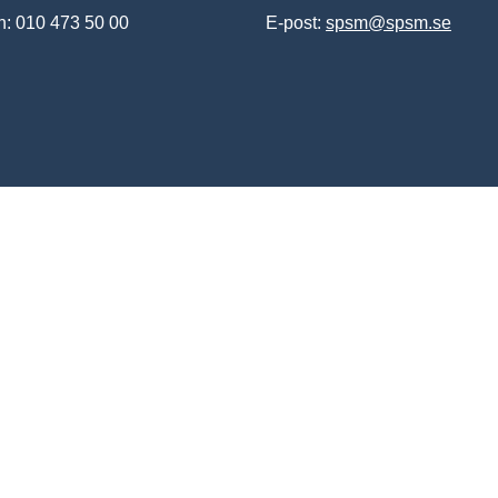
n: 010 473 50 00
E-post:
spsm@spsm.se