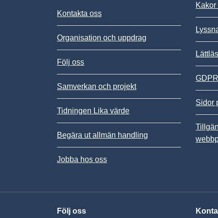
Kakor 
Kontakta oss
Lyssn
Organisation och uppdrag
Lättlä
Följ oss
GDPR,
Samverkan och projekt
Sidor 
Tidningen Lika värde
Tillgä
Begära ut allmän handling
webbp
Jobba hos oss
Följ oss
Konta