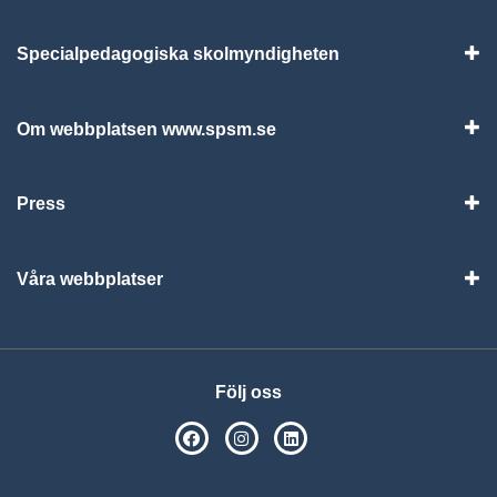
Specialpedagogiska skolmyndigheten
Vis
Om webbplatsen www.spsm.se
Vis
Press
Visa
Våra webbplatser
Visa
Följ oss
SPSM på Facebook
SPSM på Instagram
Följ oss på Linkedin