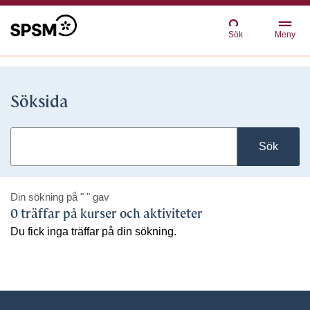
Sök
Meny
Söksida
Sök
Din sökning på
" "
gav
0 träffar på kurser och aktiviteter
Du fick inga träffar på din sökning.