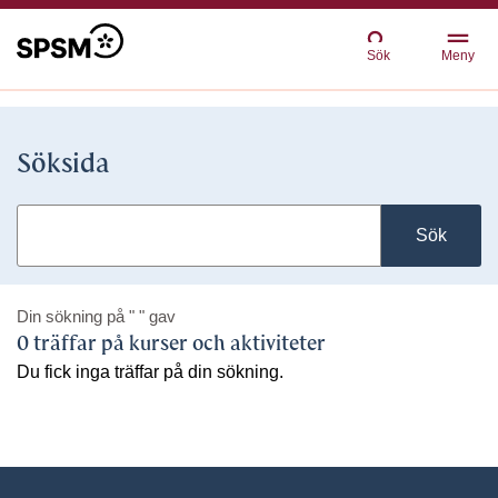
Sök
Meny
Söksida
Sök
Din sökning på
" "
gav
0 träffar på kurser och aktiviteter
Du fick inga träffar på din sökning.