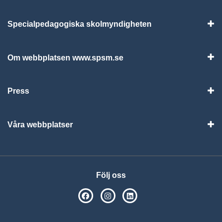
Specialpedagogiska skolmyndigheten
Vis
Om webbplatsen www.spsm.se
Vis
Press
Visa
Våra webbplatser
Visa
Följ oss
SPSM på Facebook
SPSM på Instagram
Följ oss på Linkedin