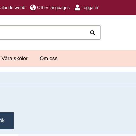
Talande webb
Other languages
Logga in
Sök
Våra skolor
Om oss
ök