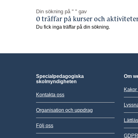
Din sökning på
" "
gav
0 träffar på kurser och aktivitete
Du fick inga träffar på din sökning.
Specialpedagogiska
Om we
skolmyndigheten
Kakor 
Kontakta oss
Lyssn
Organisation och uppdrag
Lättlä
Följ oss
GDPR,