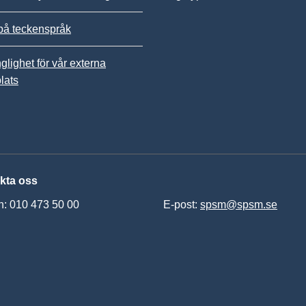
på teckenspråk
nglighet för vår externa
lats
kta oss
n: 010 473 50 00
E-post:
spsm@spsm.se