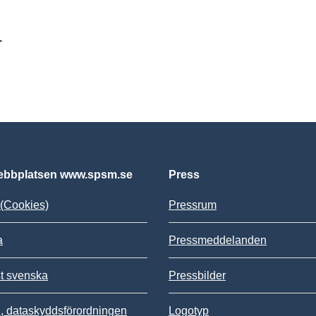
r
bbplatsen www.spsm.se
Press
(Cookies)
Pressrum
a
Pressmeddelanden
st svenska
Pressbilder
 dataskyddsförordningen
Logotyp