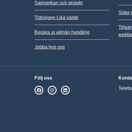
Samverkan och projekt
Sidor 
Tidningen Lika värde
Tillgä
Begära ut allmän handling
webbp
Jobba hos oss
Följ oss
Konta
Telefo
SPSM på Facebook
SPSM på Instagram
Följ oss på Linkedin