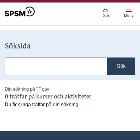
Sök
Meny
Söksida
Sök
Din sökning på
" "
gav
0 träffar på kurser och aktiviteter
Du fick inga träffar på din sökning.