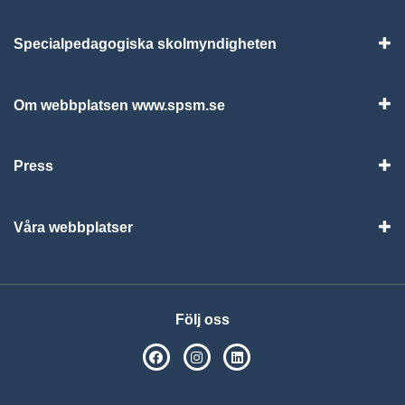
Specialpedagogiska skolmyndigheten
Vis
Om webbplatsen www.spsm.se
Vis
Press
Visa
Våra webbplatser
Visa
Följ oss
SPSM på Facebook
SPSM på Instagram
Följ oss på Linkedin