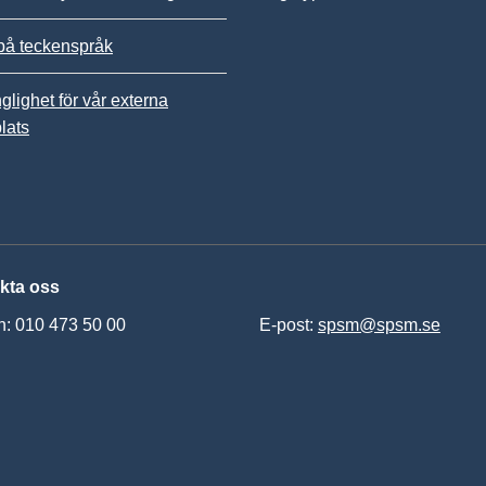
på teckenspråk
nglighet för vår externa
lats
kta oss
n: 010 473 50 00
E-post:
spsm@spsm.se