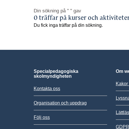
Din sökning på
" "
gav
0 träffar på kurser och aktivitete
Du fick inga träffar på din sökning.
Specialpedagogiska
Om we
skolmyndigheten
Kakor 
Kontakta oss
Lyssn
Organisation och uppdrag
Lättlä
Följ oss
GDPR,