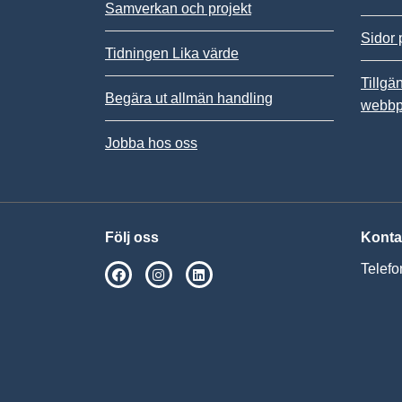
Samverkan och projekt
Sidor 
Tidningen Lika värde
Tillgä
Begära ut allmän handling
webbp
Jobba hos oss
Följ oss
Konta
Telefo
SPSM på Facebook
SPSM på Instagram
Följ oss på Linkedin