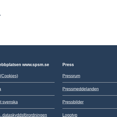
r
bbplatsen www.spsm.se
Press
(Cookies)
Pressrum
a
Pressmeddelanden
st svenska
Pressbilder
 dataskyddsförordningen
Logotyp