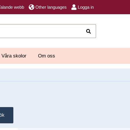
Talande webb
Other languages
Logga in
Sök
Våra skolor
Om oss
ök