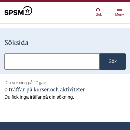
Sök
Meny
Söksida
Sök
Din sökning på
" "
gav
0 träffar på kurser och aktiviteter
Du fick inga träffar på din sökning.