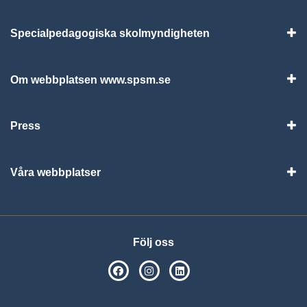
Specialpedagogiska skolmyndigheten
Vis
Om webbplatsen www.spsm.se
Vis
Press
Visa
Våra webbplatser
Visa
Följ oss
SPSM på Facebook
SPSM på Instagram
Följ oss på Linkedin