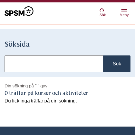
Sök
Meny
Söksida
Sök
Din sökning på
" "
gav
0 träffar på kurser och aktiviteter
Du fick inga träffar på din sökning.