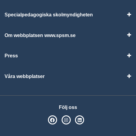
Specialpedagogiska skolmyndigheten
Vis
Om webbplatsen www.spsm.se
Vis
Press
Visa
Våra webbplatser
Visa
Följ oss
SPSM på Facebook
SPSM på Instagram
Följ oss på Linkedin