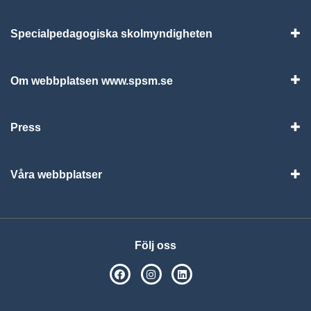
Specialpedagogiska skolmyndigheten
Vis
Om webbplatsen www.spsm.se
Vis
Press
Visa
Våra webbplatser
Visa
Följ oss
SPSM på Facebook
SPSM på Instagram
Följ oss på Linkedin