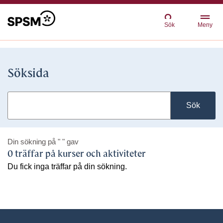
Sök
Meny
Söksida
Sök
Din sökning på
" "
gav
0 träffar på kurser och aktiviteter
Du fick inga träffar på din sökning.