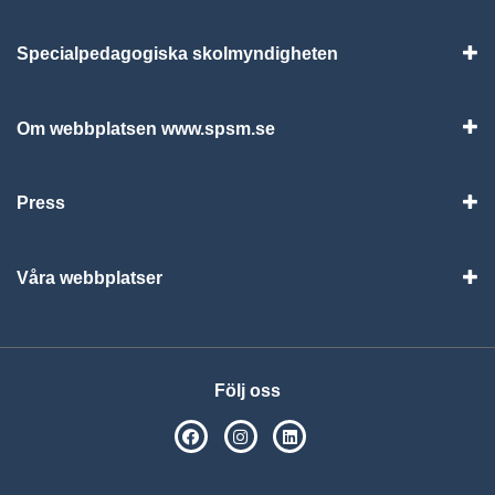
Specialpedagogiska skolmyndigheten
Vis
Om webbplatsen www.spsm.se
Vis
Press
Visa
Våra webbplatser
Visa
Följ oss
SPSM på Facebook
SPSM på Instagram
Följ oss på Linkedin