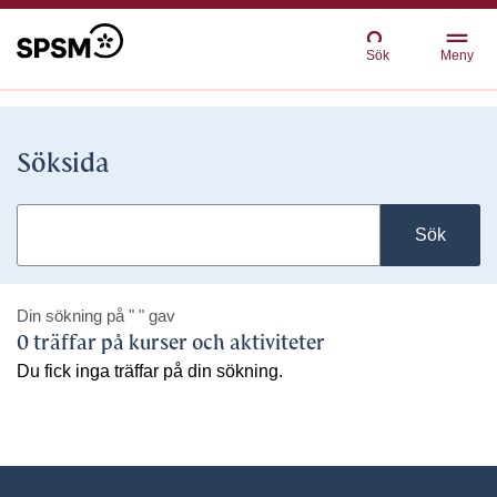
Sök
Meny
Söksida
Sök
Din sökning på
" "
gav
0 träffar på kurser och aktiviteter
Du fick inga träffar på din sökning.