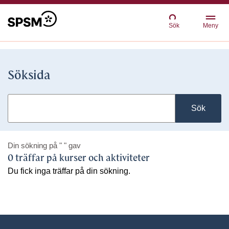
Sök
Meny
Söksida
Sök
Din sökning på
" "
gav
0 träffar på kurser och aktiviteter
Du fick inga träffar på din sökning.