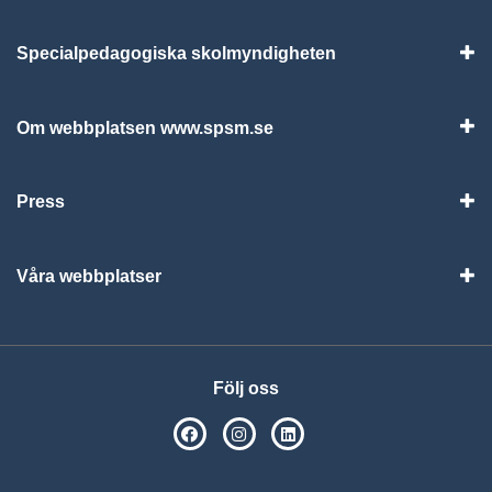
Specialpedagogiska skolmyndigheten
Vis
Om webbplatsen www.spsm.se
Vis
Press
Visa
Våra webbplatser
Visa
Följ oss
SPSM på Facebook
SPSM på Instagram
Följ oss på Linkedin