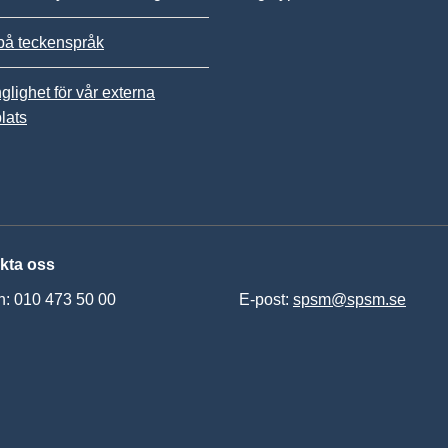
på teckenspråk
nglighet för vår externa
lats
kta oss
n: 010 473 50 00
E-post:
spsm@spsm.se