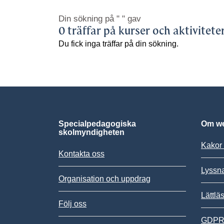
Din sökning på
" "
gav
0 träffar på kurser och aktivitete
Du fick inga träffar på din sökning.
Specialpedagogiska
Om we
skolmyndigheten
Kakor 
Kontakta oss
Lyssn
Organisation och uppdrag
Lättlä
Följ oss
GDPR,