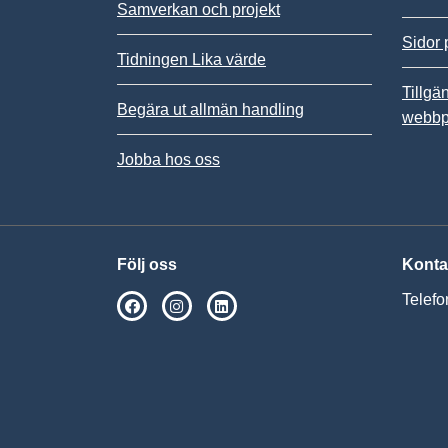
Samverkan och projekt
Sidor 
Tidningen Lika värde
Tillgä
Begära ut allmän handling
webbp
Jobba hos oss
Följ oss
Konta
Telefo
SPSM på Facebook
SPSM på Instagram
Följ oss på Linkedin