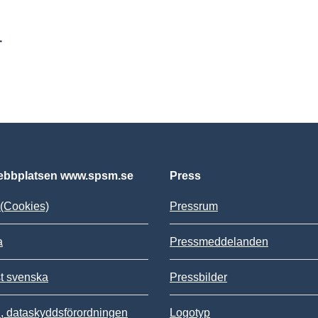
r
bbplatsen www.spsm.se
Press
(Cookies)
Pressrum
a
Pressmeddelanden
st svenska
Pressbilder
 dataskyddsförordningen
Logotyp