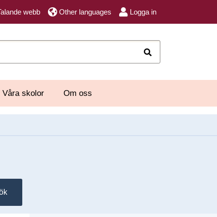
Talande webb
Other languages
Logga in
Sök
Våra skolor
Om oss
ök