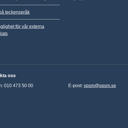
på teckenspråk
nglighet för vår externa
lats
kta oss
n: 010 473 50 00
E-post:
spsm@spsm.se