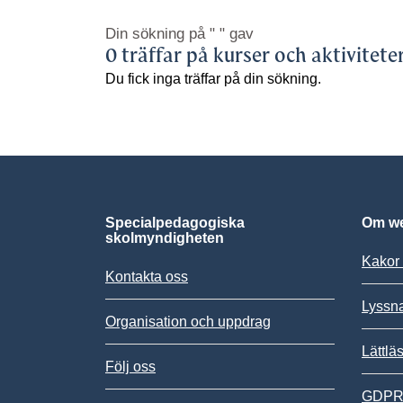
Din sökning på
" "
gav
0 träffar på kurser och aktivitete
Du fick inga träffar på din sökning.
Specialpedagogiska
Om we
skolmyndigheten
Kakor 
Kontakta oss
Lyssn
Organisation och uppdrag
Lättlä
Följ oss
GDPR,