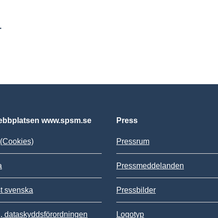
r
bbplatsen www.spsm.se
Press
(Cookies)
Pressrum
a
Pressmeddelanden
st svenska
Pressbilder
 dataskyddsförordningen
Logotyp