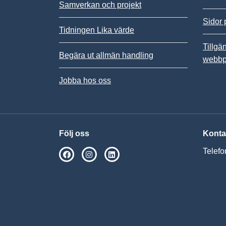
Samverkan och projekt
Sidor 
Tidningen Lika värde
Tillgä
Begära ut allmän handling
webbp
Jobba hos oss
Följ oss
Konta
Telefo
SPSM på Facebook
SPSM på Instagram
Följ oss på Linkedin