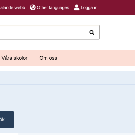
Talande webb
Other languages
Logga in
Sök
Våra skolor
Om oss
ök