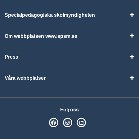
Specialpedagogiska skolmyndigheten
Vis
Om webbplatsen www.spsm.se
Vis
Press
Visa
Våra webbplatser
Visa
Följ oss
SPSM på Facebook
SPSM på Instagram
Följ oss på Linkedin