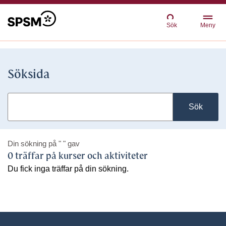
Sök
Meny
Söksida
Sök
Din sökning på
" "
gav
0 träffar på kurser och aktiviteter
Du fick inga träffar på din sökning.