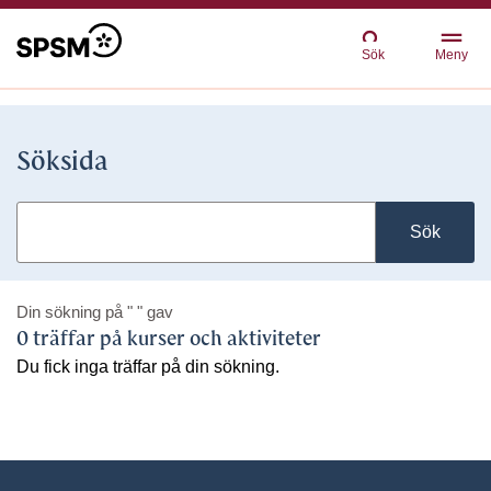
Sök
Meny
Söksida
Sök
Din sökning på
" "
gav
0 träffar på kurser och aktiviteter
Du fick inga träffar på din sökning.