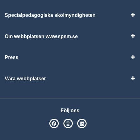
Specialpedagogiska skolmyndigheten
Vis
Om webbplatsen www.spsm.se
Vis
Press
Visa
Våra webbplatser
Visa
Följ oss
SPSM på Facebook
SPSM på Instagram
Följ oss på Linkedin