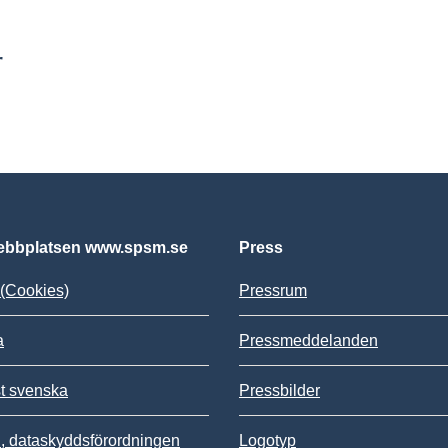
r
bbplatsen www.spsm.se
Press
(Cookies)
Pressrum
a
Pressmeddelanden
st svenska
Pressbilder
 dataskyddsförordningen
Logotyp