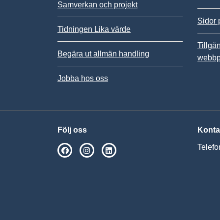
Samverkan och projekt
Sidor 
Tidningen Lika värde
Tillgä
Begära ut allmän handling
webbp
Jobba hos oss
Följ oss
Konta
Telefo
SPSM på Facebook
SPSM på Instagram
Följ oss på Linkedin