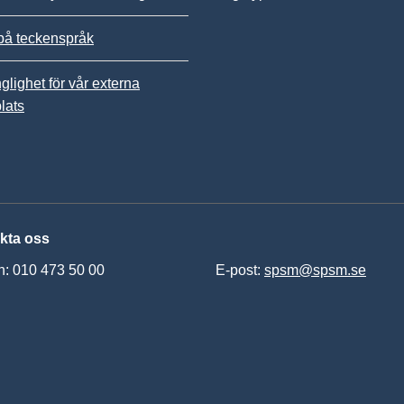
på teckenspråk
nglighet för vår externa
lats
kta oss
n: 010 473 50 00
E-post:
spsm@spsm.se