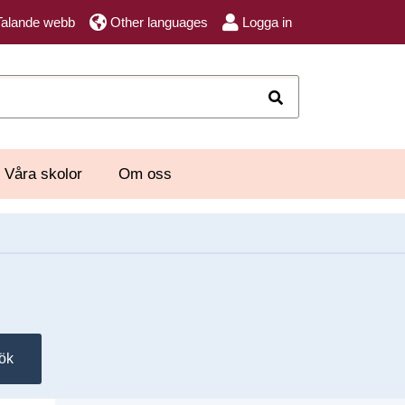
Talande webb
Other languages
Logga in
Sök
Våra skolor
Om oss
ök