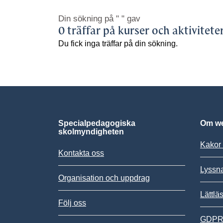
Din sökning på
" "
gav
0 träffar på kurser och aktivitete
Du fick inga träffar på din sökning.
Specialpedagogiska
Om we
skolmyndigheten
Kakor 
Kontakta oss
Lyssn
Organisation och uppdrag
Lättlä
Följ oss
GDPR,