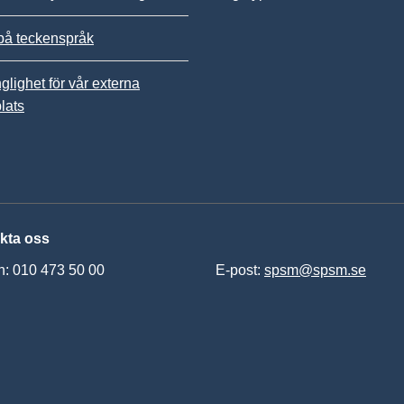
på teckenspråk
nglighet för vår externa
lats
kta oss
n: 010 473 50 00
E-post:
spsm@spsm.se