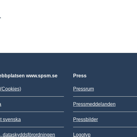
r
bbplatsen www.spsm.se
Press
(Cookies)
Pressrum
a
Pressmeddelanden
st svenska
Pressbilder
 dataskyddsförordningen
Logotyp