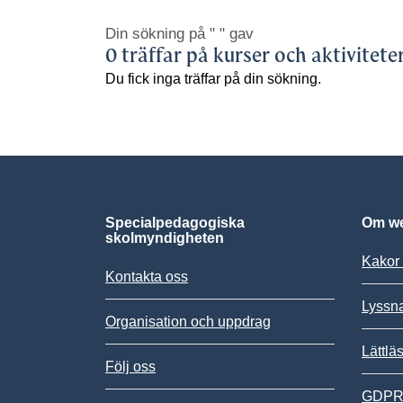
Din sökning på
" "
gav
0 träffar på kurser och aktivitete
Du fick inga träffar på din sökning.
Specialpedagogiska
Om we
skolmyndigheten
Kakor 
Kontakta oss
Lyssn
Organisation och uppdrag
Lättlä
Följ oss
GDPR,