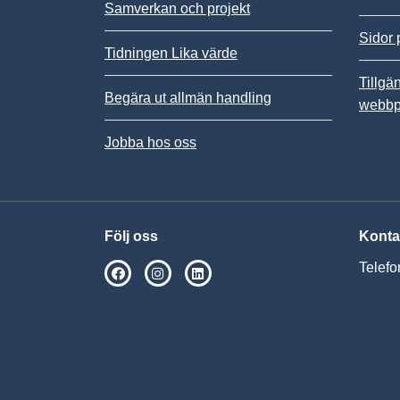
Samverkan och projekt
Sidor 
Tidningen Lika värde
Tillgä
Begära ut allmän handling
webbp
Jobba hos oss
Följ oss
Konta
Telefo
SPSM på Facebook
SPSM på Instagram
Följ oss på Linkedin