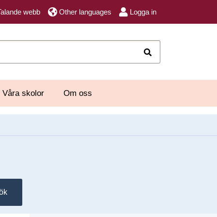
Talande webb
Other languages
Logga in
Sök
Våra skolor
Om oss
ök