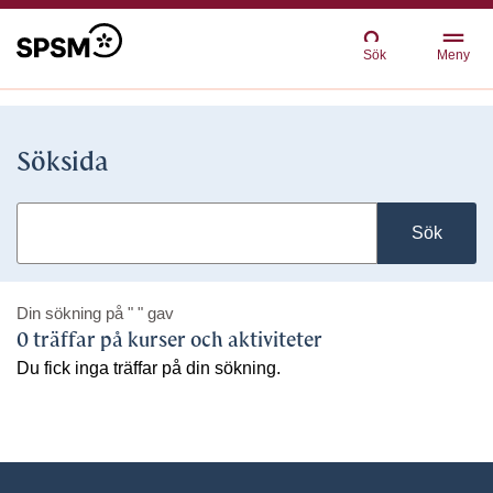
Sök
Meny
Söksida
Sök
Din sökning på
" "
gav
0 träffar på kurser och aktiviteter
Du fick inga träffar på din sökning.