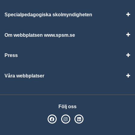
Specialpedagogiska skolmyndigheten
Vis
Om webbplatsen www.spsm.se
Vis
Press
Visa
Våra webbplatser
Visa
Följ oss
SPSM på Facebook
SPSM på Instagram
Följ oss på Linkedin