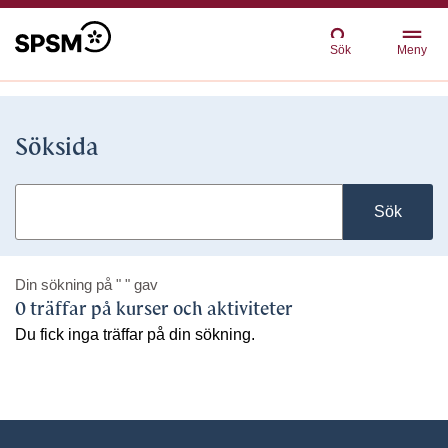
Sök
Meny
Söksida
Sök
Din sökning på
" "
gav
0 träffar på kurser och aktiviteter
Du fick inga träffar på din sökning.