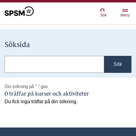
Sök
Meny
Söksida
Sök
Din sökning på
" "
gav
0 träffar på kurser och aktiviteter
Du fick inga träffar på din sökning.