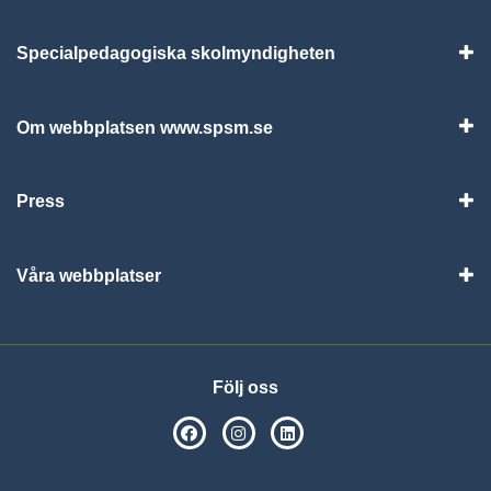
Specialpedagogiska skolmyndigheten
Vis
Om webbplatsen www.spsm.se
Vis
Press
Visa
Våra webbplatser
Visa
Följ oss
SPSM på Facebook
SPSM på Instagram
Följ oss på Linkedin