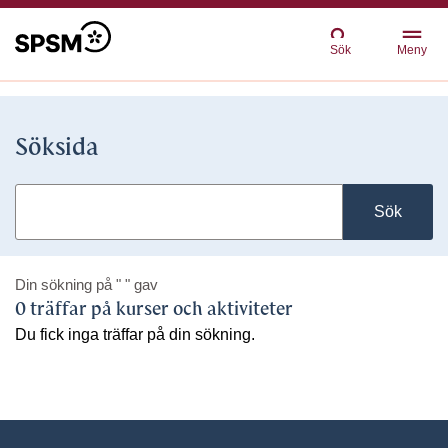
Sök
Meny
Söksida
Sök
Din sökning på
" "
gav
0 träffar på kurser och aktiviteter
Du fick inga träffar på din sökning.