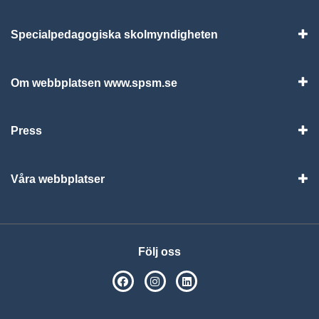
Specialpedagogiska skolmyndigheten
Vis
Om webbplatsen www.spsm.se
Vis
Press
Visa
Våra webbplatser
Visa
Följ oss
SPSM på Facebook
SPSM på Instagram
Följ oss på Linkedin