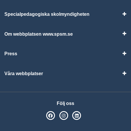
Specialpedagogiska skolmyndigheten
Vis
Om webbplatsen www.spsm.se
Vis
Press
Visa
Våra webbplatser
Visa
Följ oss
SPSM på Facebook
SPSM på Instagram
Följ oss på Linkedin