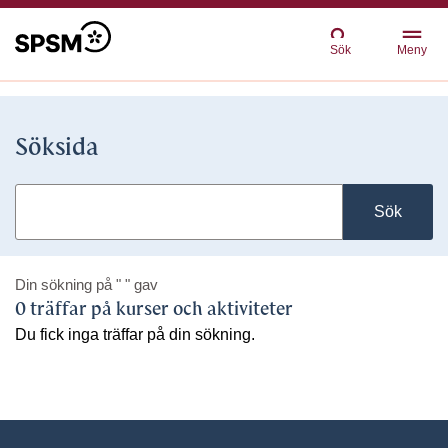
Sök
Meny
Söksida
Sök
Din sökning på
" "
gav
0 träffar på kurser och aktiviteter
Du fick inga träffar på din sökning.