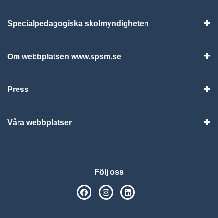
Specialpedagogiska skolmyndigheten
Vis
Om webbplatsen www.spsm.se
Vis
Press
Visa
Våra webbplatser
Visa
Följ oss
SPSM på Facebook
SPSM på Instagram
Följ oss på Linkedin