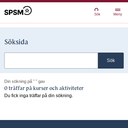
Sök
Meny
Söksida
Sök
Din sökning på
" "
gav
0 träffar på kurser och aktiviteter
Du fick inga träffar på din sökning.