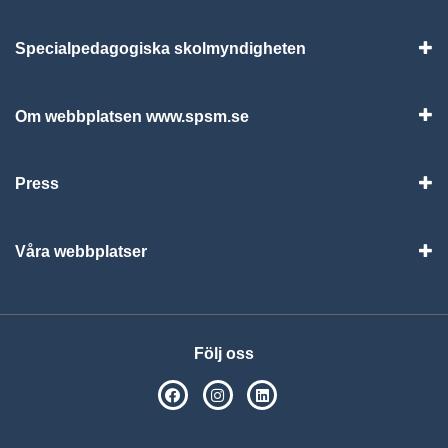
Specialpedagogiska skolmyndigheten
Vis
Om webbplatsen www.spsm.se
Vis
Press
Visa
Våra webbplatser
Visa
Följ oss
SPSM på Facebook
SPSM på Instagram
Följ oss på Linkedin