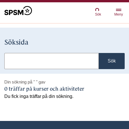
Sök
Meny
Söksida
Sök
Din sökning på
" "
gav
0 träffar på kurser och aktiviteter
Du fick inga träffar på din sökning.