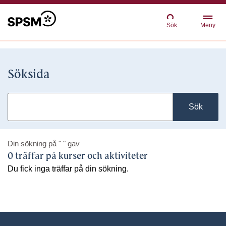
Sök
Meny
Söksida
Sök
Din sökning på
" "
gav
0 träffar på kurser och aktiviteter
Du fick inga träffar på din sökning.