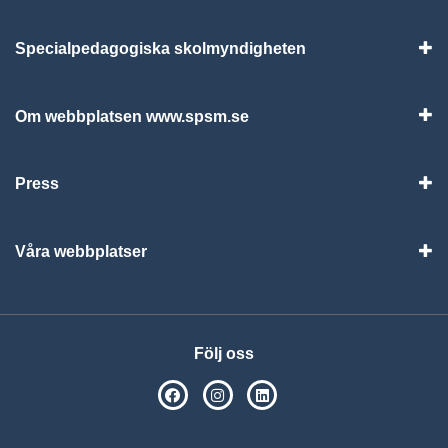
Specialpedagogiska skolmyndigheten
Vis
Om webbplatsen www.spsm.se
Vis
Press
Visa
Våra webbplatser
Visa
Följ oss
SPSM på Facebook
SPSM på Instagram
Följ oss på Linkedin