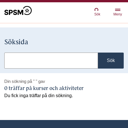
Sök
Meny
Söksida
Sök
Din sökning på
" "
gav
0 träffar på kurser och aktiviteter
Du fick inga träffar på din sökning.