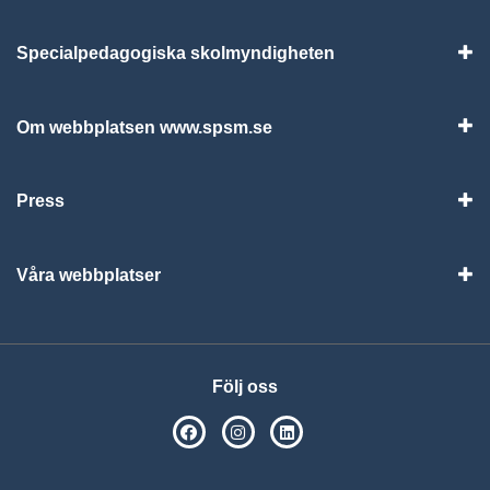
Specialpedagogiska skolmyndigheten
Vis
Om webbplatsen www.spsm.se
Vis
Press
Visa
Våra webbplatser
Visa
Följ oss
SPSM på Facebook
SPSM på Instagram
Följ oss på Linkedin