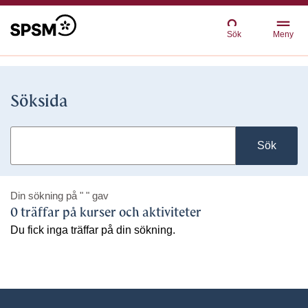
Sök
Meny
Söksida
Sök
Din sökning på
" "
gav
0 träffar på kurser och aktiviteter
Du fick inga träffar på din sökning.