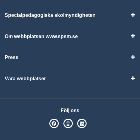
Specialpedagogiska skolmyndigheten
Vis
Om webbplatsen www.spsm.se
Vis
Press
Visa
Våra webbplatser
Visa
Följ oss
SPSM på Facebook
SPSM på Instagram
Följ oss på Linkedin