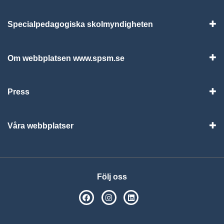
Specialpedagogiska skolmyndigheten
Vis
Om webbplatsen www.spsm.se
Vis
Press
Visa
Våra webbplatser
Visa
Följ oss
SPSM på Facebook
SPSM på Instagram
Följ oss på Linkedin