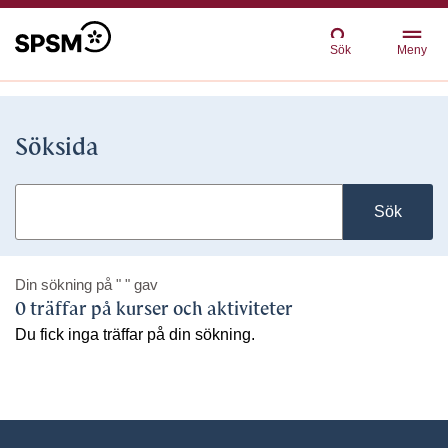
Sök
Meny
Söksida
Sök
Din sökning på
" "
gav
0 träffar på kurser och aktiviteter
Du fick inga träffar på din sökning.