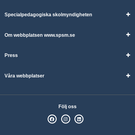
Specialpedagogiska skolmyndigheten
Vis
Om webbplatsen www.spsm.se
Vis
Press
Visa
Våra webbplatser
Visa
Följ oss
SPSM på Facebook
SPSM på Instagram
Följ oss på Linkedin