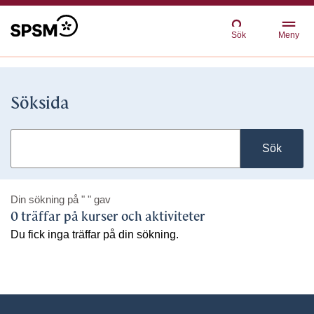
Sök
Meny
Söksida
Sök
Din sökning på
" "
gav
0 träffar på kurser och aktiviteter
Du fick inga träffar på din sökning.