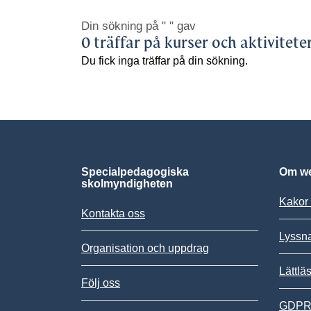
Din sökning på
" "
gav
0 träffar på kurser och aktivitete
Du fick inga träffar på din sökning.
Specialpedagogiska
Om we
skolmyndigheten
Kakor 
Kontakta oss
Lyssn
Organisation och uppdrag
Lättlä
Följ oss
GDPR,