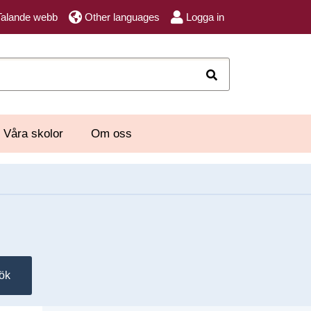
Talande webb
Other languages
Logga in
Sök
Våra skolor
Om oss
ök