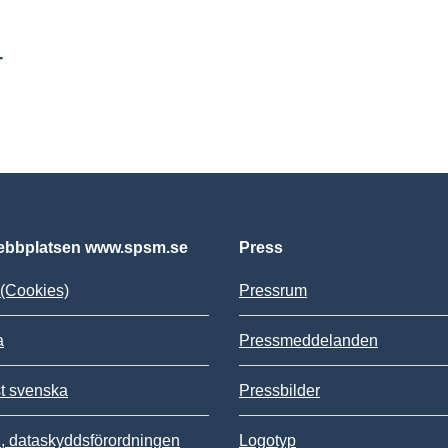
r
bbplatsen www.spsm.se
Press
(Cookies)
Pressrum
a
Pressmeddelanden
st svenska
Pressbilder
 dataskyddsförordningen
Logotyp