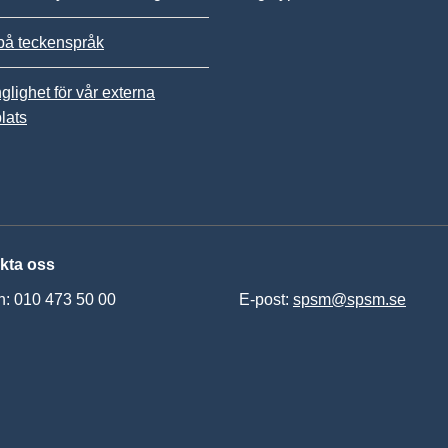
på teckenspråk
nglighet för vår externa
lats
kta oss
n: 010 473 50 00
E-post:
spsm@spsm.se