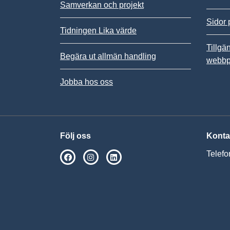
Samverkan och projekt
Sidor 
Tidningen Lika värde
Tillgä
Begära ut allmän handling
webbp
Jobba hos oss
Följ oss
Konta
Telefo
SPSM på Facebook
SPSM på Instagram
Följ oss på Linkedin