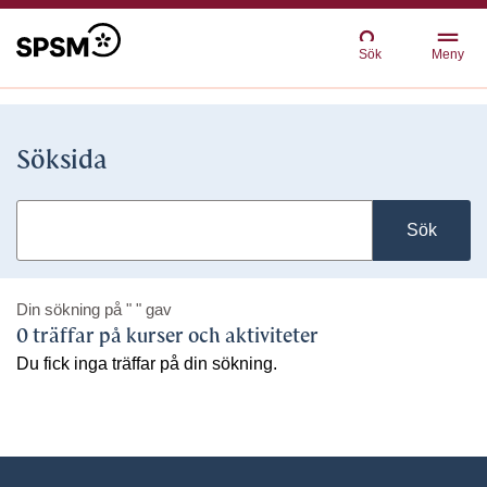
Sök
Meny
Söksida
Sök
Din sökning på
" "
gav
0 träffar på kurser och aktiviteter
Du fick inga träffar på din sökning.