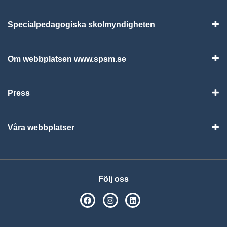
Specialpedagogiska skolmyndigheten
Vis
Om webbplatsen www.spsm.se
Vis
Press
Visa
Våra webbplatser
Visa
Följ oss
SPSM på Facebook
SPSM på Instagram
Följ oss på Linkedin