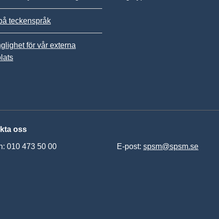
på teckenspråk
nglighet för vår externa
lats
kta oss
n: 010 473 50 00
E-post:
spsm@spsm.se