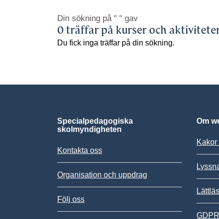
Din sökning på
" "
gav
0 träffar på kurser och aktivitete
Du fick inga träffar på din sökning.
Specialpedagogiska
Om we
skolmyndigheten
Kakor 
Kontakta oss
Lyssn
Organisation och uppdrag
Lättlä
Följ oss
GDPR,