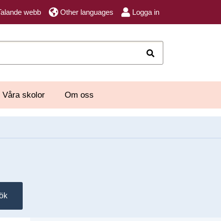
Talande webb
Other languages
Logga in
Sök
Våra skolor
Om oss
ök