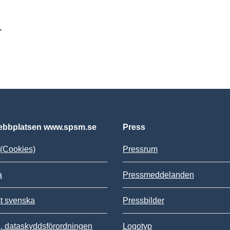
r
bbplatsen www.spsm.se
Press
(Cookies)
Pressrum
a
Pressmeddelanden
st svenska
Pressbilder
 dataskyddsförordningen
Logotyp