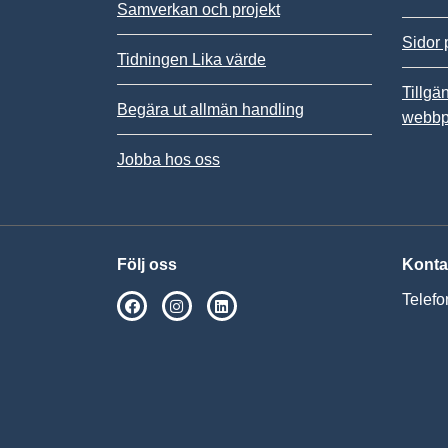
Samverkan och projekt
Sidor 
Tidningen Lika värde
Tillgä
Begära ut allmän handling
webbp
Jobba hos oss
Följ oss
Konta
Telefo
SPSM på Facebook
SPSM på Instagram
Följ oss på Linkedin