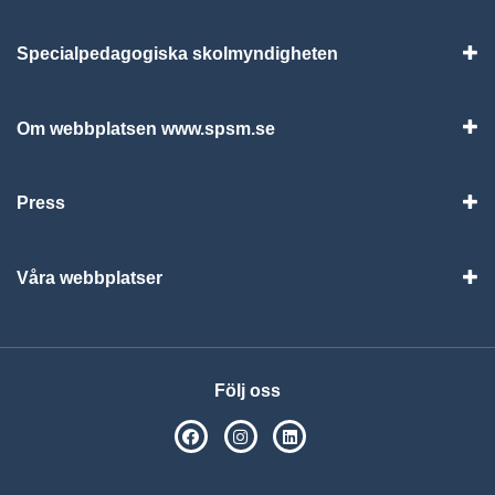
Specialpedagogiska skolmyndigheten
Vis
Om webbplatsen www.spsm.se
Vis
Press
Visa
Våra webbplatser
Visa
Följ oss
SPSM på Facebook
SPSM på Instagram
Följ oss på Linkedin