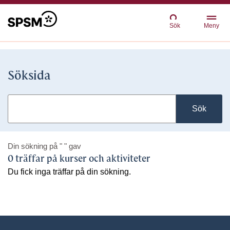
Sök
Meny
Söksida
Sök
Din sökning på
" "
gav
0 träffar på kurser och aktiviteter
Du fick inga träffar på din sökning.