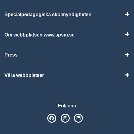
Specialpedagogiska skolmyndigheten
Vis
Om webbplatsen www.spsm.se
Vis
Press
Visa
Våra webbplatser
Visa
Följ oss
SPSM på Facebook
SPSM på Instagram
Följ oss på Linkedin