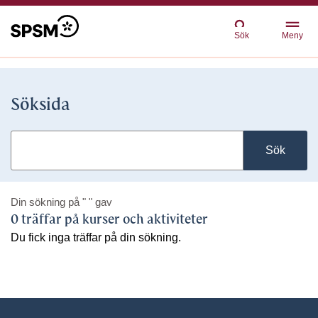
Sök
Meny
Söksida
Sök
Din sökning på
" "
gav
0 träffar på kurser och aktiviteter
Du fick inga träffar på din sökning.