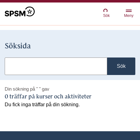
Sök
Meny
Söksida
Sök
Din sökning på
" "
gav
0 träffar på kurser och aktiviteter
Du fick inga träffar på din sökning.