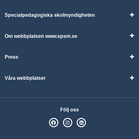
Specialpedagogiska skolmyndigheten
Vis
Om webbplatsen www.spsm.se
Vis
Press
Visa
Våra webbplatser
Visa
Följ oss
SPSM på Facebook
SPSM på Instagram
Följ oss på Linkedin