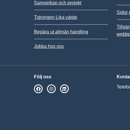
Samverkan och projekt
Sidor 
Tidningen Lika värde
Tillgä
Begära ut allmän handling
webbp
Jobba hos oss
Följ oss
Konta
Telefo
SPSM på Facebook
SPSM på Instagram
Följ oss på Linkedin