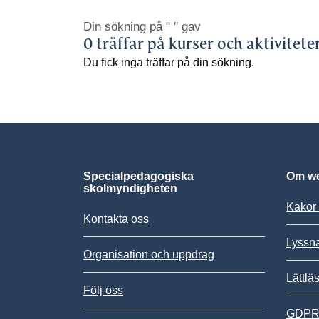
Din sökning på
" "
gav
0 träffar på kurser och aktivitete
Du fick inga träffar på din sökning.
Specialpedagogiska
Om we
skolmyndigheten
Kakor 
Kontakta oss
Lyssn
Organisation och uppdrag
Lättlä
Följ oss
GDPR,