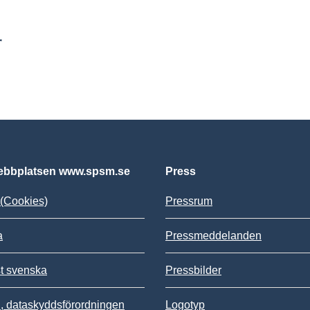
r
bbplatsen www.spsm.se
Press
(Cookies)
Pressrum
a
Pressmeddelanden
st svenska
Pressbilder
 dataskyddsförordningen
Logotyp