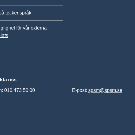
på teckenspråk
nglighet för vår externa
lats
kta oss
n: 010 473 50 00
E-post:
spsm@spsm.se