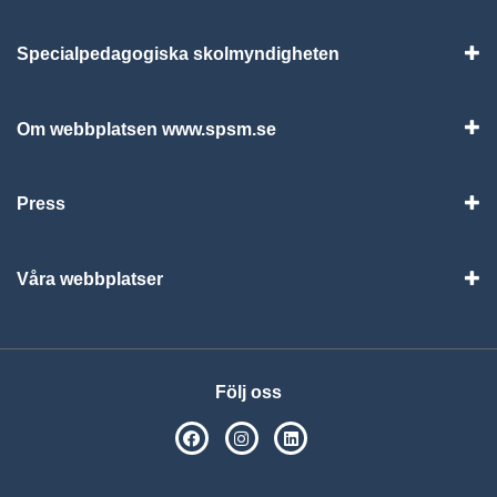
Specialpedagogiska skolmyndigheten
Vis
Om webbplatsen www.spsm.se
Vis
Press
Visa
Våra webbplatser
Visa
Följ oss
SPSM på Facebook
SPSM på Instagram
Följ oss på Linkedin