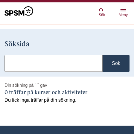
Sök
Meny
Söksida
Sök
Din sökning på
" "
gav
0 träffar på kurser och aktiviteter
Du fick inga träffar på din sökning.