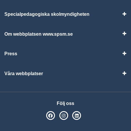
Specialpedagogiska skolmyndigheten
Vis
Om webbplatsen www.spsm.se
Vis
Press
Visa
Våra webbplatser
Visa
Följ oss
SPSM på Facebook
SPSM på Instagram
Följ oss på Linkedin