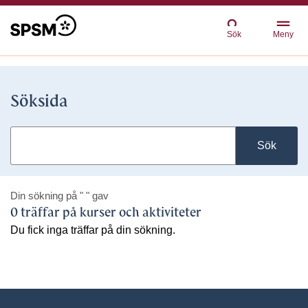
Sök
Meny
Söksida
Sök
Din sökning på
" "
gav
0 träffar på kurser och aktiviteter
Du fick inga träffar på din sökning.