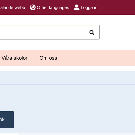
Talande webb
Other languages
Logga in
Sök
Våra skolor
Om oss
ök