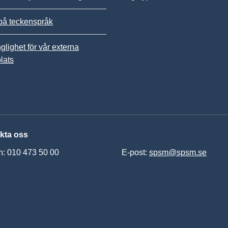
på teckenspråk
nglighet för vår externa
lats
kta oss
n: 010 473 50 00
E-post:
spsm@spsm.se