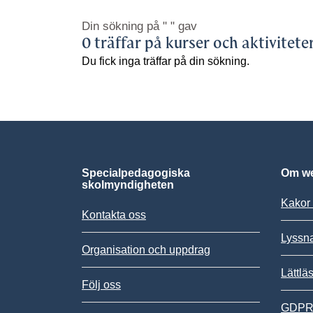
Din sökning på
" "
gav
0 träffar på kurser och aktivitete
Du fick inga träffar på din sökning.
Specialpedagogiska
Om we
skolmyndigheten
Kakor 
Kontakta oss
Lyssn
Organisation och uppdrag
Lättlä
Följ oss
GDPR,