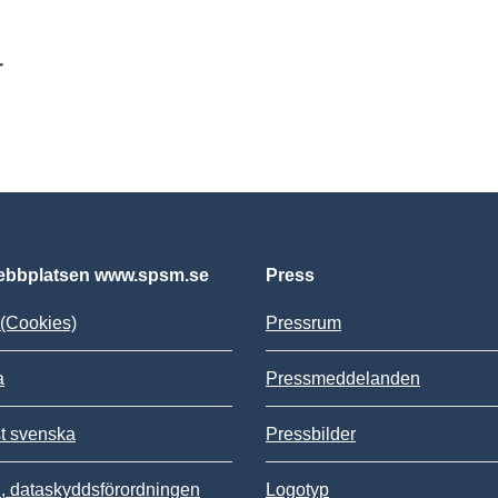
r
bbplatsen www.spsm.se
Press
(Cookies)
Pressrum
a
Pressmeddelanden
st svenska
Pressbilder
 dataskyddsförordningen
Logotyp