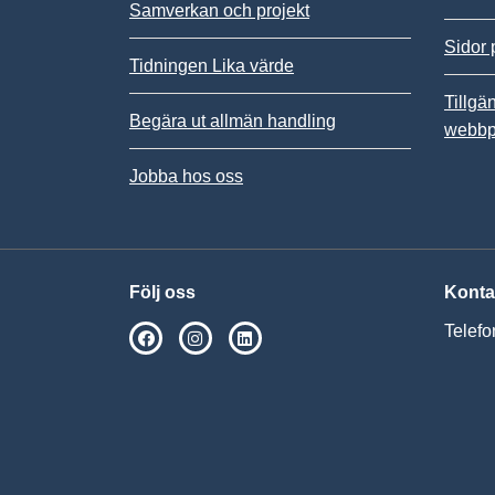
Samverkan och projekt
Sidor 
Tidningen Lika värde
Tillgä
Begära ut allmän handling
webbp
Jobba hos oss
Följ oss
Konta
Telefo
SPSM på Facebook
SPSM på Instagram
Följ oss på Linkedin