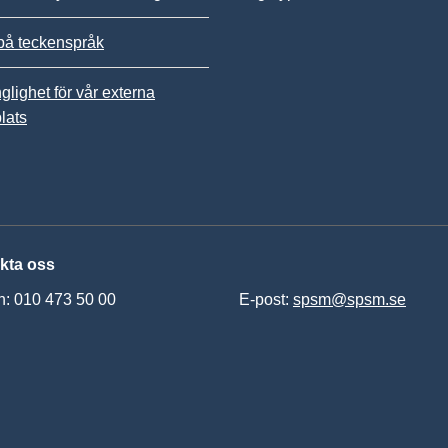
på teckenspråk
nglighet för vår externa
lats
kta oss
n: 010 473 50 00
E-post:
spsm@spsm.se