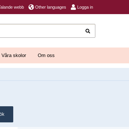
Talande webb
Other languages
Logga in
Sök
Våra skolor
Om oss
ök