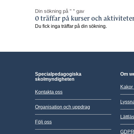
Din sökning på
" "
gav
0 träffar på kurser och aktivitete
Du fick inga träffar på din sökning.
Specialpedagogiska
Om we
skolmyndigheten
Kakor 
Kontakta oss
Lyssn
Organisation och uppdrag
Lättlä
Följ oss
GDPR,