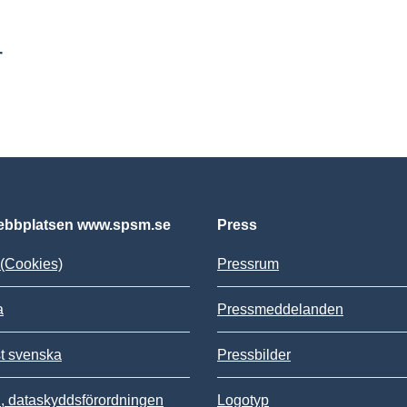
r
bbplatsen www.spsm.se
Press
(Cookies)
Pressrum
a
Pressmeddelanden
st svenska
Pressbilder
 dataskyddsförordningen
Logotyp