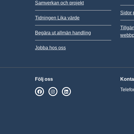
Samverkan och projekt
Sidor 
Tidningen Lika värde
Tillgä
Begära ut allmän handling
webbp
Jobba hos oss
Följ oss
Konta
Telefo
SPSM på Facebook
SPSM på Instagram
Följ oss på Linkedin