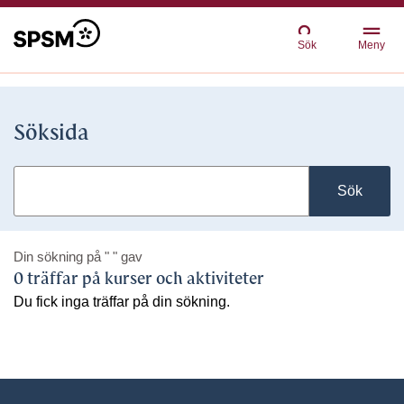
Sök
Meny
Söksida
Sök
Din sökning på
" "
gav
0 träffar på kurser och aktiviteter
Du fick inga träffar på din sökning.