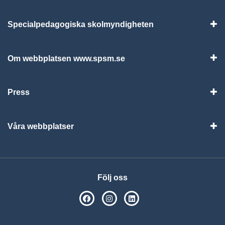
Specialpedagogiska skolmyndigheten
Vis
Om webbplatsen www.spsm.se
Vis
Press
Visa
Våra webbplatser
Visa
Följ oss
SPSM på Facebook
SPSM på Instagram
Följ oss på Linkedin