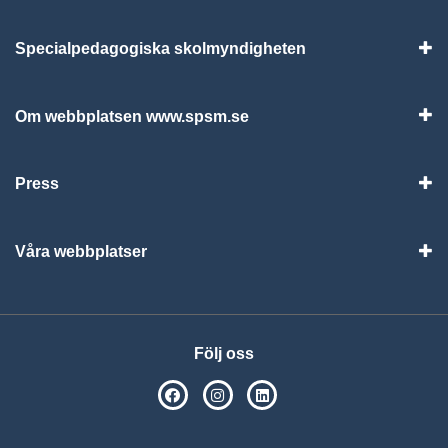
Specialpedagogiska skolmyndigheten
Vis
Om webbplatsen www.spsm.se
Vis
Press
Visa
Våra webbplatser
Visa
Följ oss
SPSM på Facebook
SPSM på Instagram
Följ oss på Linkedin