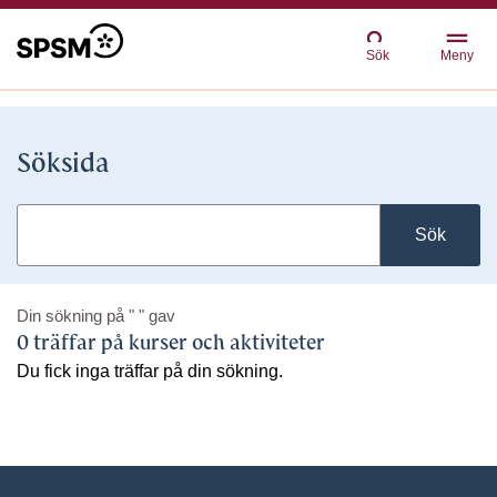
Sök
Meny
Söksida
Sök
Din sökning på
" "
gav
0 träffar på kurser och aktiviteter
Du fick inga träffar på din sökning.