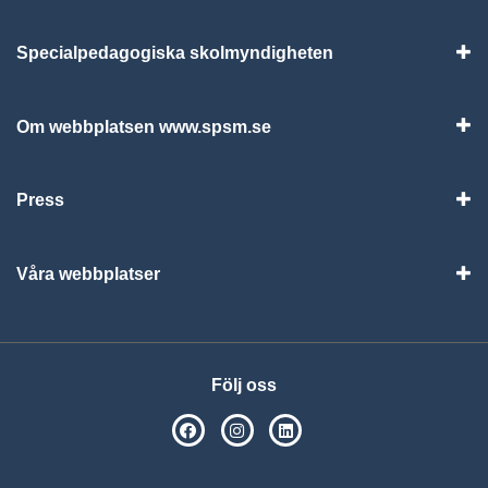
Specialpedagogiska skolmyndigheten
Vis
Om webbplatsen www.spsm.se
Vis
Press
Visa
Våra webbplatser
Visa
Följ oss
SPSM på Facebook
SPSM på Instagram
Följ oss på Linkedin