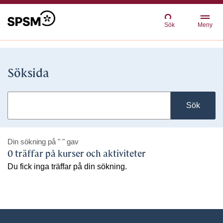
Sök
Meny
Söksida
Sök
Din sökning på
" "
gav
0 träffar på kurser och aktiviteter
Du fick inga träffar på din sökning.