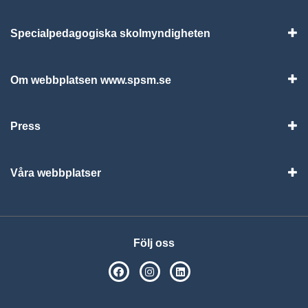
Specialpedagogiska skolmyndigheten
Vis
Om webbplatsen www.spsm.se
Vis
Press
Visa
Våra webbplatser
Visa
Följ oss
SPSM på Facebook
SPSM på Instagram
Följ oss på Linkedin