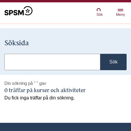
Sök
Meny
Söksida
Sök
Din sökning på
" "
gav
0 träffar på kurser och aktiviteter
Du fick inga träffar på din sökning.