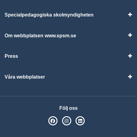
Specialpedagogiska skolmyndigheten
Vis
Om webbplatsen www.spsm.se
Vis
Press
Visa
Våra webbplatser
Visa
Följ oss
SPSM på Facebook
SPSM på Instagram
Följ oss på Linkedin