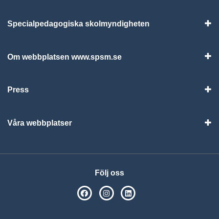
Specialpedagogiska skolmyndigheten
Vis
Om webbplatsen www.spsm.se
Vis
Press
Visa
Våra webbplatser
Visa
Följ oss
SPSM på Facebook
SPSM på Instagram
Följ oss på Linkedin