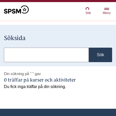
Sök
Meny
Söksida
Sök
Din sökning på
" "
gav
0 träffar på kurser och aktiviteter
Du fick inga träffar på din sökning.