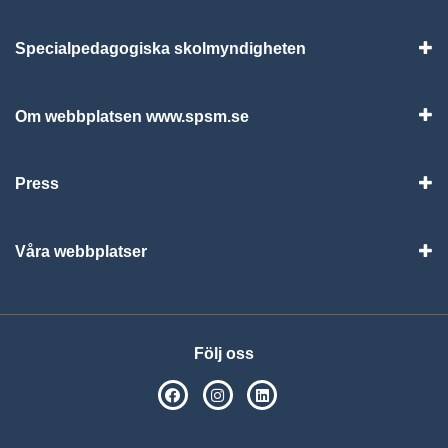
Specialpedagogiska skolmyndigheten
Vis
Om webbplatsen www.spsm.se
Vis
Press
Visa
Våra webbplatser
Visa
Följ oss
SPSM på Facebook
SPSM på Instagram
Följ oss på Linkedin