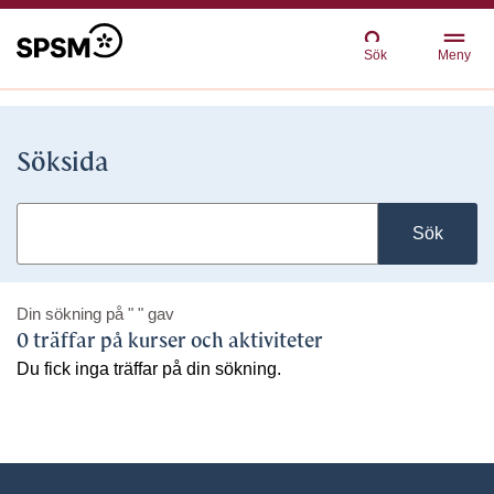
Sök
Meny
Söksida
Sök
Din sökning på
" "
gav
0 träffar på kurser och aktiviteter
Du fick inga träffar på din sökning.