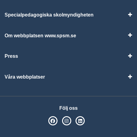
Specialpedagogiska skolmyndigheten
Vis
Om webbplatsen www.spsm.se
Vis
Press
Visa
Våra webbplatser
Visa
Följ oss
SPSM på Facebook
SPSM på Instagram
Följ oss på Linkedin